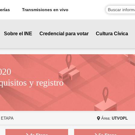
erías
Transmisiones en vivo
Sobre el INE
Credencial para votar
Cultura Cívica
020
quisitos y registro
a ETAPA
Área:
UTVOPL