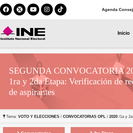
Agenda Consej
Inicio
SEGUNDA CONVOCATORIA 2
1ra y 2da Etapa: Verificación de re
de aspirantes
Tema:
VOTO Y ELECCIONES
/
CONVOCATORIAS OPL
/
2020
/1a y 2