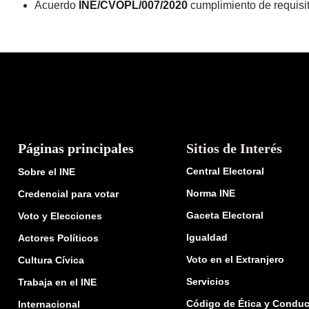
Acuerdo
INE/CVOPL/007/2020
cumplimiento de requisit
Páginas principales
Sitios de Interés
Central Electoral
Sobre el INE
Norma INE
Credencial para votar
Gaceta Electoral
Voto y Elecciones
Igualdad
Actores Políticos
Voto en el Extranjero
Cultura Cívica
Servicios
Trabaja en el INE
Código de Ética y Conduc
Internacional