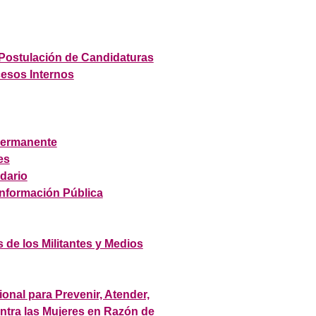
 Postulación de Candidaturas
esos Internos
 Permanente
es
idario
Información Pública
 de los Militantes y Medios
ional para Prevenir, Atender,
ontra las Mujeres en Razón de