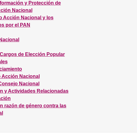
formación y Protección de
cción Nacional
o Acción Nacional y los
os por el PAN
 Nacional
Cargos de Elección Popular
ales
nciamiento
o Acción Nacional
Consejo Nacional
n y Actividades Relacionadas
ación
 en razón de género contra las
al