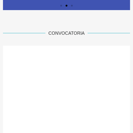
CONVOCATORIA
Formato de
Consentimiento de
participación
Descarga el documento
Ver documento