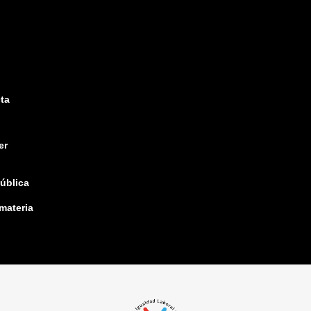
ta
er
pública
 materia