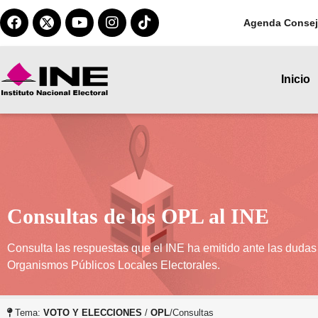
Agenda Consej
Inicio
Consultas de los OPL al INE
Consulta las respuestas que el INE ha emitido ante las dudas
Organismos Públicos Locales Electorales.
Tema:
VOTO Y ELECCIONES
/
OPL
/Consultas