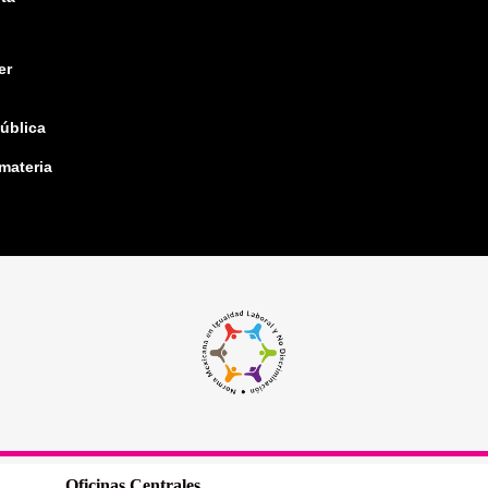
er
pública
 materia
Oficinas Centrales