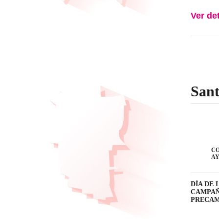
Ver de
Sant
CO
A
DÍA DE L
CAMPAÑA:
PRECAMPA