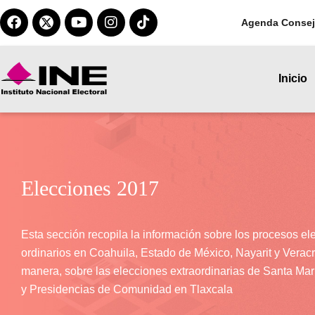
Agenda Consej
Inicio
Elecciones 2017
Esta sección recopila la información sobre los procesos el
ordinarios en Coahuila, Estado de México, Nayarit y Veracr
manera, sobre las elecciones extraordinarias de Santa Ma
y Presidencias de Comunidad en Tlaxcala