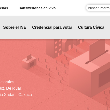
erías
Transmisiones en vivo
Sobre el INE
Credencial para votar
Cultura Cívica
ectorales
uz. De igual
ría Xadani, Oaxaca