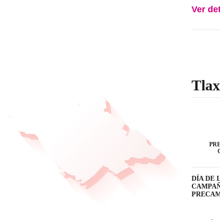
Ver de
Tlax
PR
DÍA DE L
CAMPAÑA:
PRECAMPA