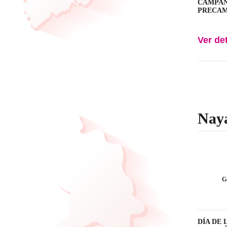
CAMPAÑA:
PRECAMPA
Ver de
Naya
G
DÍA DE L