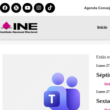
Agenda Consej
Inicio
Estás 
Lunes 27 
Sépti
Orde
Lunes 27 
Sexta
Orde