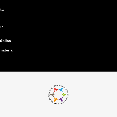
ta
er
pública
 materia