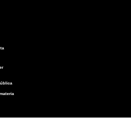
ta
er
pública
 materia