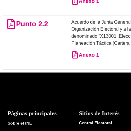
Anexo 1
Acuerdo de la Junta General E
Punto 2.2
Organización Electoral y a l
denominado “X13001I Elecci
Planeación Táctica (Cartera I
Anexo 1
Páginas principales
Sitios de Interés
Central Electoral
Sobre el INE