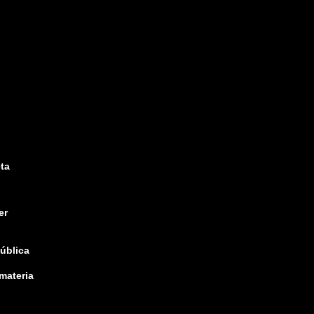
ta
er
pública
 materia