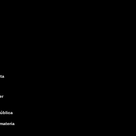
ta
er
pública
 materia