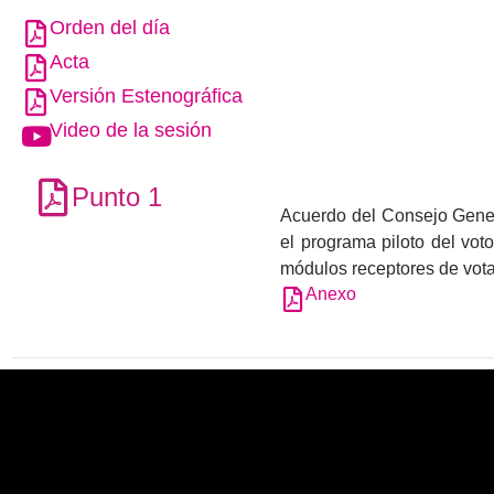
Orden del día
Acta
Versión Estenográfica
Video de la sesión
Punto 1
Acuerdo del Consejo Genera
el programa piloto del vot
módulos receptores de vota
Anexo