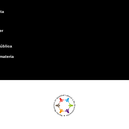
ta
er
pública
 materia