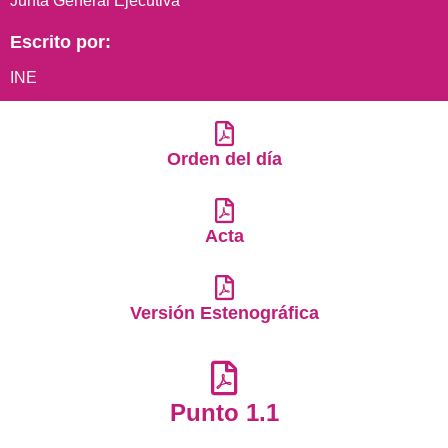
Junta General Ejecutiva
Escrito por:
INE
Orden del día
Acta
Versión Estenográfica
Punto 1.1