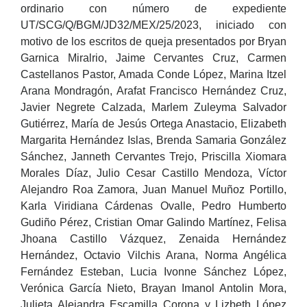
ordinario con número de expediente
UT/SCG/Q/BGM/JD32/MEX/25/2023, iniciado con
motivo de los escritos de queja presentados por Bryan
Garnica Miralrio, Jaime Cervantes Cruz, Carmen
Castellanos Pastor, Amada Conde López, Marina Itzel
Arana Mondragón, Arafat Francisco Hernández Cruz,
Javier Negrete Calzada, Marlem Zuleyma Salvador
Gutiérrez, María de Jesús Ortega Anastacio, Elizabeth
Margarita Hernández Islas, Brenda Samaria González
Sánchez, Janneth Cervantes Trejo, Priscilla Xiomara
Morales Díaz, Julio Cesar Castillo Mendoza, Víctor
Alejandro Roa Zamora, Juan Manuel Muñoz Portillo,
Karla Viridiana Cárdenas Ovalle, Pedro Humberto
Gudiño Pérez, Cristian Omar Galindo Martínez, Felisa
Jhoana Castillo Vázquez, Zenaida Hernández
Hernández, Octavio Vilchis Arana, Norma Angélica
Fernández Esteban, Lucia Ivonne Sánchez López,
Verónica García Nieto, Brayan Imanol Antolin Mora,
Julieta Alejandra Escamilla Corona y Lizbeth López