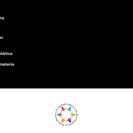
ta
er
pública
 materia