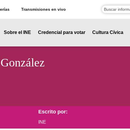
erías
Transmisiones en vivo
Sobre el INE
Credencial para votar
Cultura Cívica
 González
Escrito por:
INE