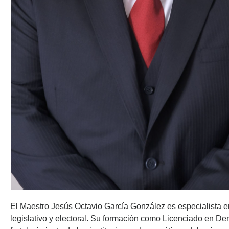
El Maestro Jesús Octavio García González es especialista e
legislativo y electoral. Su formación como Licenciado en De