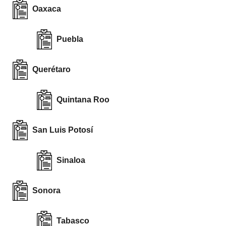
Oaxaca
Puebla
Querétaro
Quintana Roo
San Luis Potosí
Sinaloa
Sonora
Tabasco