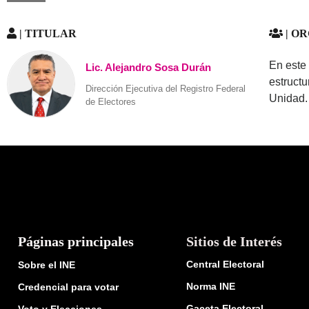
| TITULAR
| O
En este
Lic. Alejandro Sosa Durán
estruct
Dirección Ejecutiva del Registro Federal
Unidad.
de Electores
Páginas principales
Sitios de Interés
Central Electoral
Sobre el INE
Norma INE
Credencial para votar
Gaceta Electoral