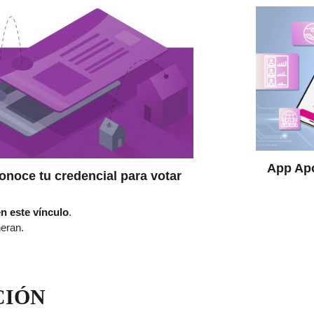
App Ap
onoce tu credencial para votar
n este vínculo
.
neran.
CIÓN