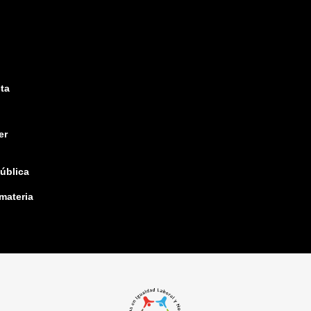
ta
er
pública
 materia