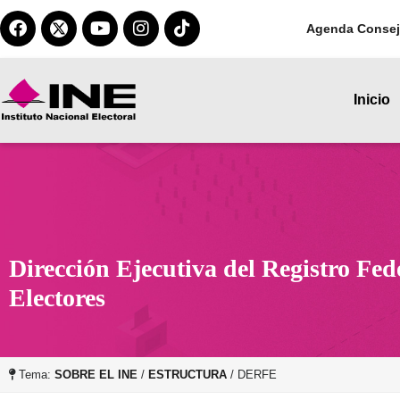
Agenda Consej
Inicio
Dirección Ejecutiva del Registro Fed
Electores
Tema:
SOBRE EL INE
/
ESTRUCTURA
/ DERFE