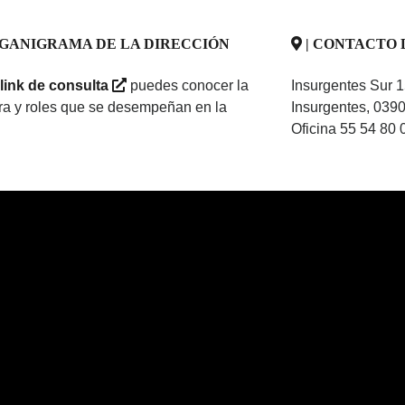
RGANIGRAMA DE LA DIRECCIÓN
| CONTACTO 
link de consulta
puedes conocer la
Insurgentes Sur 1
ura y roles que se desempeñan en la
Insurgentes, 039
Oficina 55 54 80 