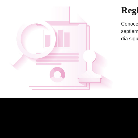
Regl
Conoce 
septiem
día sigu