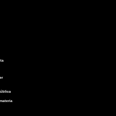
ta
er
pública
 materia