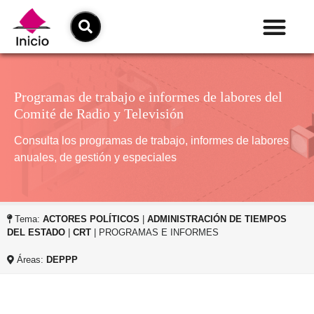
Programas de trabajo e informes de labores del
Comité de Radio y Televisión
Consulta los programas de trabajo, informes de labores
anuales, de gestión y especiales
Tema:
ACTORES POLÍTICOS
|
ADMINISTRACIÓN DE TIEMPOS
DEL ESTADO
|
CRT
| PROGRAMAS E INFORMES
Áreas:
DEPPP