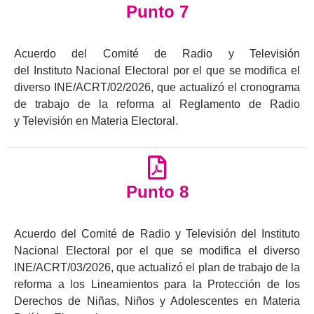
Punto 7
Acuerdo del Comité de Radio y
T
elevisión
del
In
stituto
N
acional
E
lectoral por el que se
m
odifica el
diverso INE/ACRT
/0
2/2026
,
que
actualiz
ó
el cronograma
de trabajo de la reforma al
R
eglamento de
R
adio
y
T
elevisión en
M
ateria
E
lectoral
.
Punto 8
Acuerdo del Comité de Radio y Televisión del Instituto
Nacional Electoral por el que se modifica el diverso
INE/ACRT/03/2026, que actualizó el plan de trabajo de la
reforma a los Lineamientos para la Protección de los
Derechos de Niñas, Niños y Adolescentes en Materia