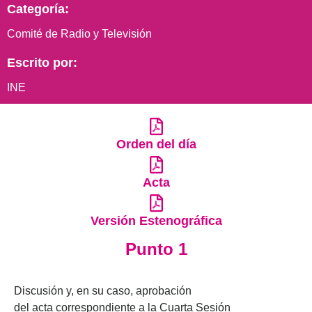
Categoría:
Comité de Radio y Televisión
Escrito por:
INE
Orden del día
Acta
Versión Estenográfica
Punto 1
Discusión
y, en su caso, aprobación
de
l
a
cta
correspondiente
a
la
Cuarta
Sesión