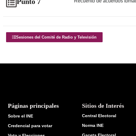
Punto 7
Recuento de acuerdos tomad
Sesiones del Comité de Radio y Televisión
Páginas principales
Sitios de Interés
Central Electoral
Sobre el INE
Norma INE
Credencial para votar
Gaceta Electoral
Voto y Elecciones