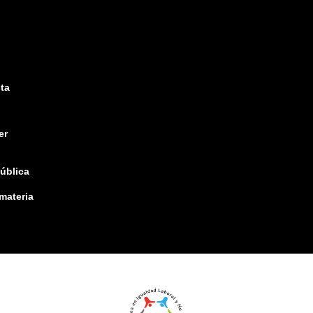
ta
er
pública
 materia