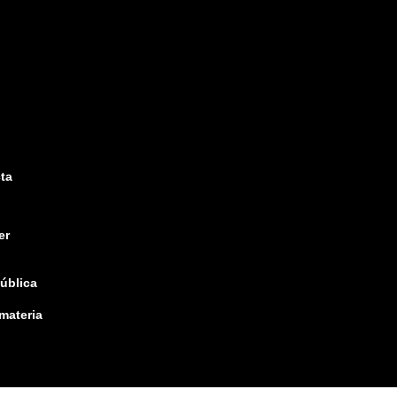
ta
er
pública
 materia